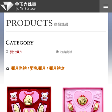
關於我們
七大保證
金價查詢
商品鑑賞
相關問題
與我連絡
嬰兒彌月
祝壽尚禮
Faceboo
彌月尚禮 / 嬰兒彌月 / 彌月禮盒